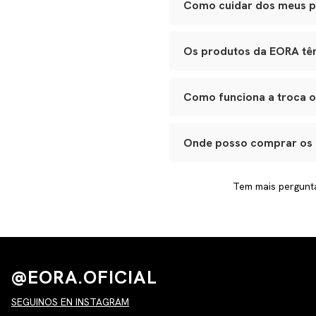
Como cuidar dos meus 
Recomendamos conservar suas
óculos na case para evitar ri
Os produtos da EORA tê
Leather goods podem ser hid
Sim. Todas as categorias ócul
cremes.
fabricação. Caso note algo f
Como funciona a troca 
Basta entrar em contato com
processo e garantir que voc
Onde posso comprar os
Nossas peças são vendidas ex
premium, por isso, alguns it
Tem mais pergunt
@EORA.OFICIAL
SEGUINOS EN INSTAGRAM