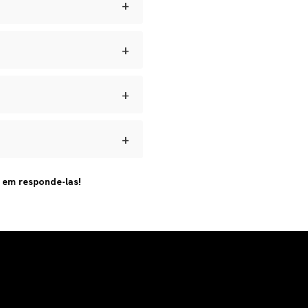
+
 umidade e manter seus
+
dadas longe de perfumes e
s para defeitos de
ar.
+
brir a reversa, acompanhar o
+
 artesanal e com materiais
s em responde-las!