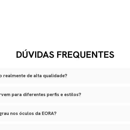
DÚVIDAS FREQUENTES
 realmente de alta qualidade?
são produzidas artesanalmente em ateliês especializados.
em para diferentes perfis e estilos?
lli italiano, lentes ZEISS com proteção UVA e UVB, adornos banhad
am a variados formatos de rosto, e nossos leather goods possuem t
ouro natural selecionado, estrutura reforçada e metais de alta quali
agem. Tudo é pensado para integrar funcionalidade real, elegância e lo
o premium, banho antialérgico e design exclusivo.
 grau nos óculos da EORA?
s em várias etapas, garantindo durabilidade, estética e conforto.
 aceitam lentes de grau, inclusive multifocais. Basta nos contatar 
ara aplicação das lentes sem alterar o design original.