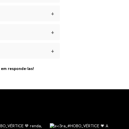
 umidade e manter seus
+
dadas longe de perfumes e
s para defeitos de
ar.
+
brir a reversa, acompanhar o
+
 artesanal e com materiais
s em responde-las!