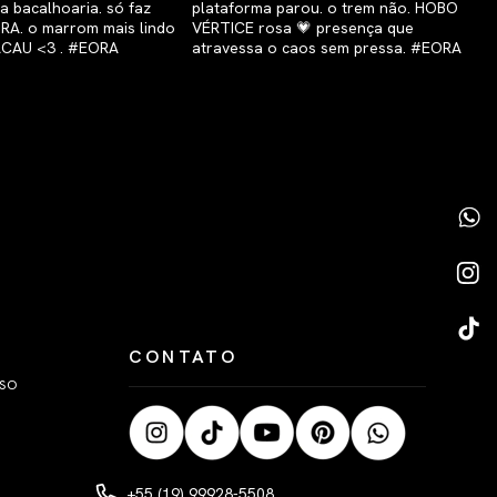
CONTATO
LSO
+55 (19) 99928-5508