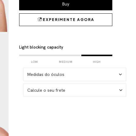
Light blocking capacity
LOW
MEDIUM
HIGH
Medidas do óculos
Calcule o seu frete
I don't know my zipcode