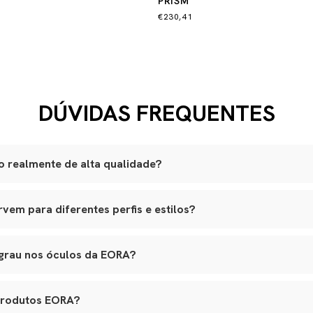
PRISM
€230,41
DÚVIDAS FREQUENTES
 realmente de alta qualidade?
são produzidas artesanalmente em ateliês especializados.
em para diferentes perfis e estilos?
lli italiano, lentes ZEISS com proteção UVA e UVB, adornos banhad
am a variados formatos de rosto, e nossos leather goods possuem t
ouro natural selecionado, estrutura reforçada e metais de alta quali
agem. Tudo é pensado para integrar funcionalidade real, elegância e lo
o premium, banho antialérgico e design exclusivo.
 grau nos óculos da EORA?
s em várias etapas, garantindo durabilidade, estética e conforto.
 aceitam lentes de grau, inclusive multifocais. Basta nos contatar 
ara aplicação das lentes sem alterar o design original.
produtos EORA?