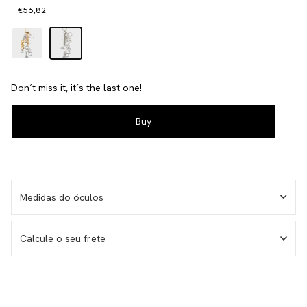
€56,82
Don´t miss it, it´s the last one!
Medidas do óculos
Calcule o seu frete
I don't know my zipcode