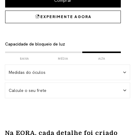
Capacidade de bloqueio de luz
BAIXA
MÉDIA
ALTA
Medidas do óculos
Medida da haste – 146 mm
Calcule o seu frete
Medida da lente – 53 mm
Medida do frontal total – 143 mm
Medida da altura total – 38 mm
Não sei meu CEP
Na EORA, cada detalhe foi criado