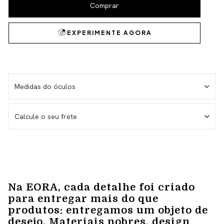
Medidas do óculos
Medida da haste – 146 mm
Calcule o seu frete
Medida da lente – 53 mm
Medida do frontal total – 143 mm
Medida da altura total – 38 mm
Não sei meu CEP
Na EORA, cada detalhe foi criado
para entregar mais do que
produtos: entregamos um objeto de
desejo. Materiais nobres, design