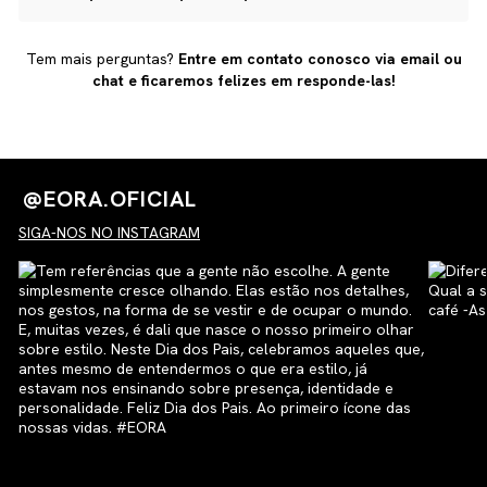
reversa, acompanhar o processo e garantir que você
receba seu novo produto ou reembolso com total
Nossas peças são vendidas exclusivamente pelo site
transparência.
oficial. Trabalhamos com produção limitada, artesanal e
Tem mais perguntas?
Entre em contato conosco via email ou
com materiais premium, por isso, alguns itens podem
chat e ficaremos felizes em responde-las!
esgotar rapidamente.
@EORA.OFICIAL
SIGA-NOS NO INSTAGRAM