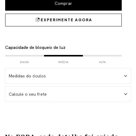
Capacidade de bloqueio de luz
BAIXA
MÉDIA
ALTA
Medidas do óculos
Medida da haste – 146 mm
Calcule o seu frete
Medida da lente – 53 mm
Medida do frontal total – 143 mm
Medida da altura total – 38 mm
Não sei meu CEP