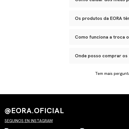
Recomendamos conservar suas
óculos na case para evitar ri
Os produtos da EORA tê
Leather goods podem ser hid
Sim. Todas as categorias ócul
cremes.
fabricação. Caso note algo f
Como funciona a troca 
Basta entrar em contato com
processo e garantir que voc
Onde posso comprar os
Nossas peças são vendidas ex
premium, por isso, alguns it
Tem mais pergunt
@EORA.OFICIAL
SEGUINOS EN INSTAGRAM