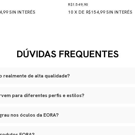
R$1.549,90
4,99
SIN INTERÉS
10
X
DE
R$154,99
SIN INTERÉS
DÚVIDAS FREQUENTES
 realmente de alta qualidade?
são produzidas artesanalmente em ateliês especializados.
em para diferentes perfis e estilos?
lli italiano, lentes ZEISS com proteção UVA e UVB, adornos banhad
am a variados formatos de rosto, e nossos leather goods possuem t
ouro natural selecionado, estrutura reforçada e metais de alta quali
agem. Tudo é pensado para integrar funcionalidade real, elegância e lo
o premium, banho antialérgico e design exclusivo.
 grau nos óculos da EORA?
s em várias etapas, garantindo durabilidade, estética e conforto.
 aceitam lentes de grau, inclusive multifocais. Basta nos contatar 
ara aplicação das lentes sem alterar o design original.
produtos EORA?