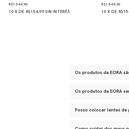
R$1.549,90
R$1.549,90
10
X
DE
R$154,99
SIN INTERÉS
10
X
DE
R$15
Os produtos da EORA são
Sim. Todas as nossas peças 
Os produtos da EORA serv
Óculos:
acetato Mazzucche
polimento manual.
Sim. Nossos óculos se adapt
Bolsas e leather goods:
c
de festa ao porta-joias de vi
Joias e metais:
acabament
Posso colocar lentes de
Cada item passa por inspeçõe
Sim. Todos os nossos modelos
ao seu óptico de confiança p
Como cuidar dos meus 