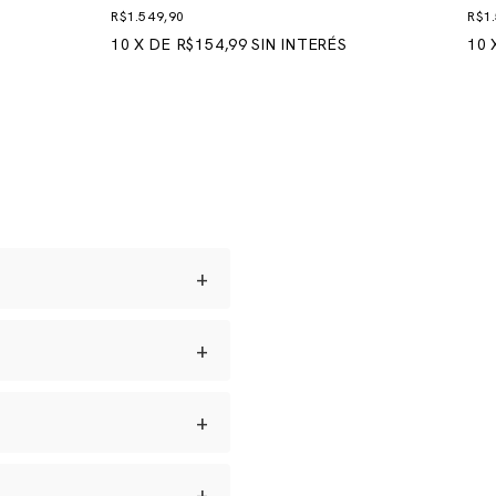
R$1.549,90
R$1
10
X
DE
R$154,99
SIN INTERÉS
10
+
+
os a ouro japonês e
amanhos versáteis, da bolsa
dade.
nga vida útil.
+
para um orçamento ou levar
+