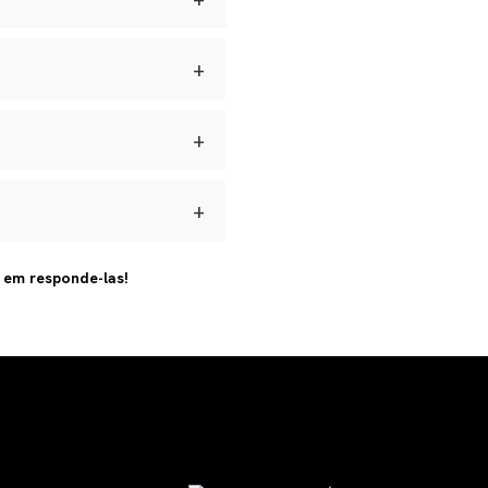
 umidade e manter seus
+
dadas longe de perfumes e
s para defeitos de
ar.
+
brir a reversa, acompanhar o
+
 artesanal e com materiais
s em responde-las!