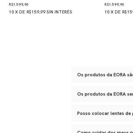
R$1.599,90
R$1.599,90
10
X
DE
R$159,99
SIN INTERÉS
10
X
DE
R$15
Os produtos da EORA são
Sim. Todas as nossas peças 
Os produtos da EORA serv
Óculos:
acetato Mazzucche
polimento manual.
Sim. Nossos óculos se adapt
Bolsas e leather goods:
c
de festa ao porta-joias de vi
Joias e metais:
acabament
Posso colocar lentes de
Cada item passa por inspeçõe
Sim. Todos os nossos modelos
ao seu óptico de confiança p
Como cuidar dos meus 