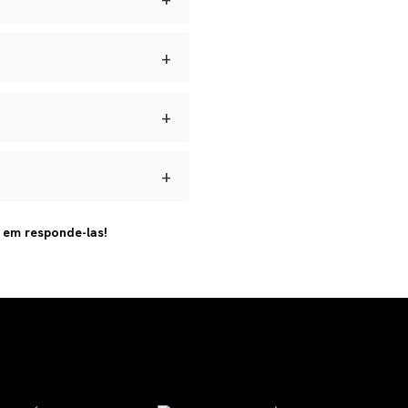
 umidade e manter seus
+
dadas longe de perfumes e
s para defeitos de
ar.
+
brir a reversa, acompanhar o
+
 artesanal e com materiais
s em responde-las!