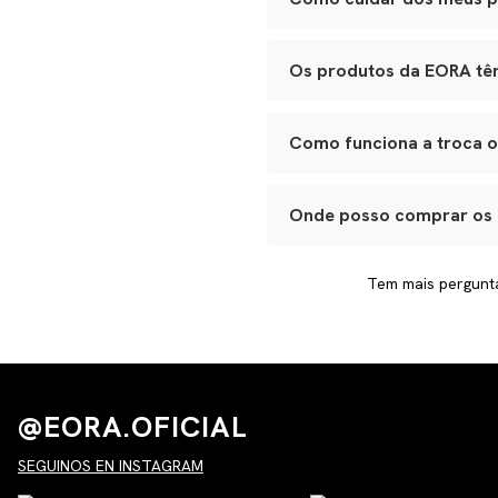
Recomendamos conservar suas
óculos na case para evitar ri
Os produtos da EORA tê
Leather goods podem ser hid
Sim. Todas as categorias ócul
cremes.
fabricação. Caso note algo f
Como funciona a troca 
Basta entrar em contato com
processo e garantir que voc
Onde posso comprar os
Nossas peças são vendidas ex
premium, por isso, alguns it
Tem mais pergunt
@EORA.OFICIAL
SEGUINOS EN INSTAGRAM