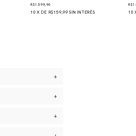
R$1.599,90
R$1
10
X
DE
R$159,99
SIN INTERÉS
10
+
+
os a ouro japonês e
amanhos versáteis, da bolsa
dade.
nga vida útil.
+
para um orçamento ou levar
+