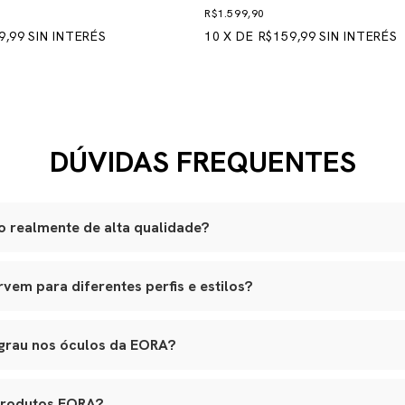
R$1.599,90
9,99
SIN INTERÉS
10
X
DE
R$159,99
SIN INTERÉS
DÚVIDAS FREQUENTES
 realmente de alta qualidade?
são produzidas artesanalmente em ateliês especializados.
em para diferentes perfis e estilos?
lli italiano, lentes ZEISS com proteção UVA e UVB, adornos banhad
am a variados formatos de rosto, e nossos leather goods possuem t
ouro natural selecionado, estrutura reforçada e metais de alta quali
agem. Tudo é pensado para integrar funcionalidade real, elegância e lo
o premium, banho antialérgico e design exclusivo.
 grau nos óculos da EORA?
s em várias etapas, garantindo durabilidade, estética e conforto.
 aceitam lentes de grau, inclusive multifocais. Basta nos contatar 
ara aplicação das lentes sem alterar o design original.
produtos EORA?