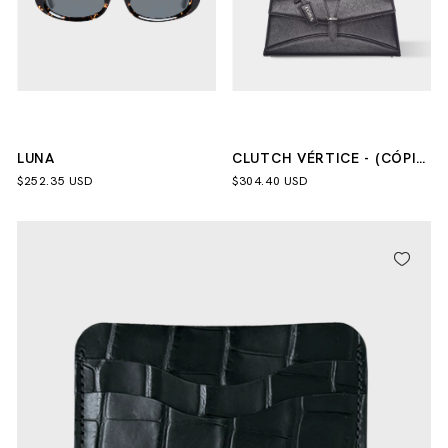
LUNA
CLUTCH VÉRTICE - (CÓPIA)
- (CÓPIA) - (CÓPIA) -
$252.35 USD
$304.40 USD
(CÓPIA) - (CÓPIA)