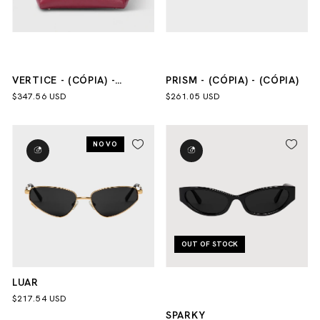
VERTICE - (CÓPIA) -
PRISM - (CÓPIA) - (CÓPIA)
(CÓPIA) - (CÓPIA) - (CÓPIA)
$347.56 USD
$261.05 USD
- (CÓPIA) - (CÓPIA)
NOVO
OUT OF STOCK
LUAR
$217.54 USD
SPARKY