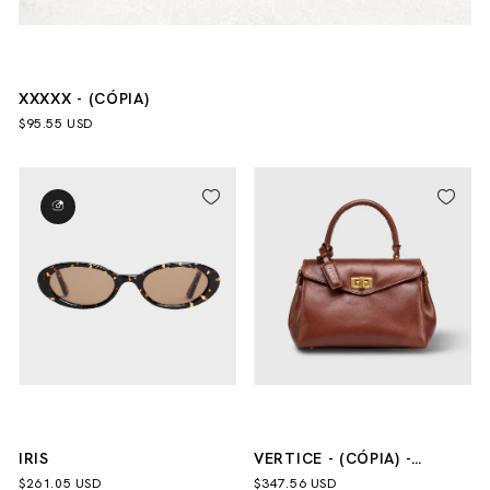
XXXXX - (CÓPIA)
$95.55 USD
IRIS
VERTICE - (CÓPIA) -
(CÓPIA) - (CÓPIA) - (CÓPIA)
$261.05 USD
$347.56 USD