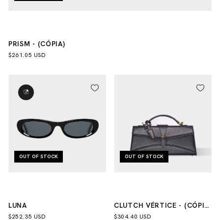
PRISM - (CÓPIA)
$261.05 USD
OUT OF STOCK
OUT OF STOCK
LUNA
CLUTCH VÉRTICE - (CÓPIA)
- (CÓPIA) - (CÓPIA) -
$252.35 USD
$304.40 USD