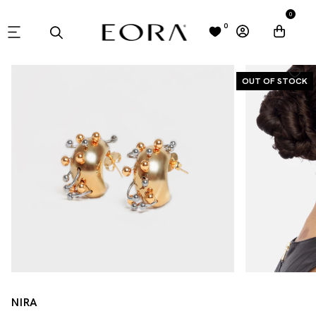
0
0
OUT OF STOCK
NIRA