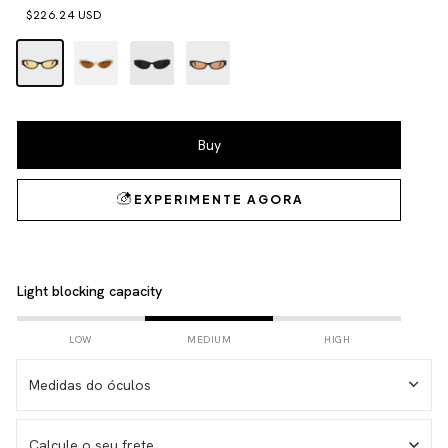
$226.24 USD
Light blocking capacity
LOW
MEDIUM
HIGH
Medidas do óculos
Calcule o seu frete