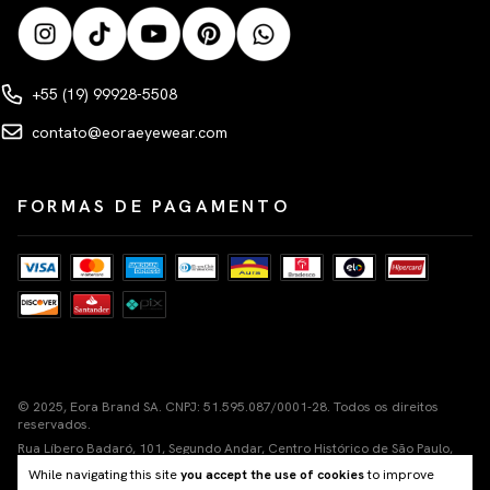
+55 (19) 99928-5508
contato@eoraeyewear.com
FORMAS DE PAGAMENTO
© 2025, Eora Brand SA. CNPJ: 51.595.087/0001-28. Todos os direitos
reservados.
Rua Líbero Badaró, 101, Segundo Andar, Centro Histórico de São Paulo,
Cep 01011-100
While navigating this site
you accept the use of cookies
to improve
Nuvemshop Next
Tecnologia de e-commerce