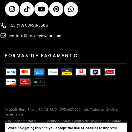
+55 (19) 99928-5508
contato@eoraeyewear.com
FORMAS DE PAGAMENTO
© 2025, Eora Brand SA. CNPJ: 51.595.087/0001-28. Todos os direitos
reservados.
Rua Líbero Badaró, 101, Segundo Andar, Centro Histórico de São Paulo,
Cep 01011-100
While navigating this site
you accept the use of cookies
to improve
Nuvemshop Next
Tecnologia de e-commerce