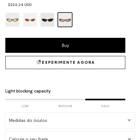
$226.24 USD
Light blocking capacity
LOW
MEDIUM
HIGH
Medidas do óculos
Calcule o seu frete