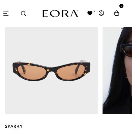
0
0
SPARKY