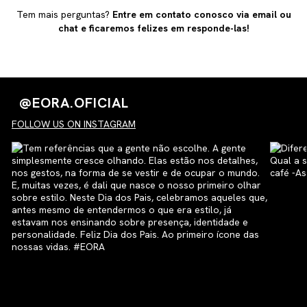
transparência.
oficial. Trabalhamos com produção limitada, artesanal e
Tem mais perguntas?
Entre em contato conosco via email ou
com materiais premium, por isso, alguns itens podem
chat e ficaremos felizes em responde-las!
esgotar rapidamente.
@EORA.OFICIAL
FOLLOW US ON INSTAGRAM