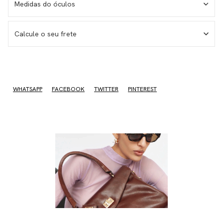
Medidas do óculos
MEDIDAS DOS ÓCULOS
Calcule o seu frete
Medida da haste – 143 mm
Medida da lente – 55 mm
Medida do frontal total – 150 mm
Medida da altura total – 46 mm
WHATSAPP
FACEBOOK
TWITTER
PINTEREST